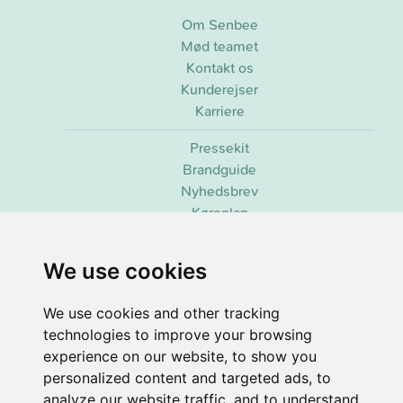
Om Senbee
Mød teamet
Kontakt os
Kunderejser
Karriere
Pressekit
Brandguide
Nyhedsbrev
Køreplan
We use cookies
2026 ©
Senbee
. Alle rettigheder forbeholdes.
co2.observer (C)
| 3.49g CO2/view
We use cookies and other tracking
Udviklet & vedligeholdt af
Senbee AI
technologies to improve your browsing
experience on our website, to show you
personalized content and targeted ads, to
analyze our website traffic, and to understand