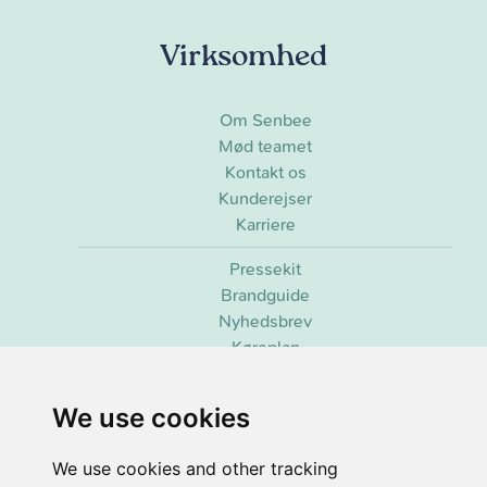
Virksomhed
Om Senbee
Mød teamet
Kontakt os
Kunderejser
Karriere
Pressekit
Brandguide
Nyhedsbrev
Køreplan
We use cookies
2026 ©
Senbee
. Alle rettigheder forbeholdes.
co2.observer (C)
| 3.49g CO2/view
We use cookies and other tracking
Udviklet & vedligeholdt af
Senbee AI