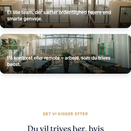
Et lille team, der sætter ordentlighed højere end
smarte genveje.
På kontoret eller remote – arbejd, som du trives
bedst.
DET VI KIGGER EFTER
Du vil trives her, hvis