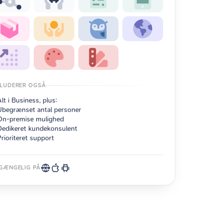
KLUDERER OGSÅ
Alt i Business, plus:
Ubegrænset antal personer
On-premise mulighed
Dedikeret kundekonsulent
Prioriteret support
LGÆNGELIG PÅ