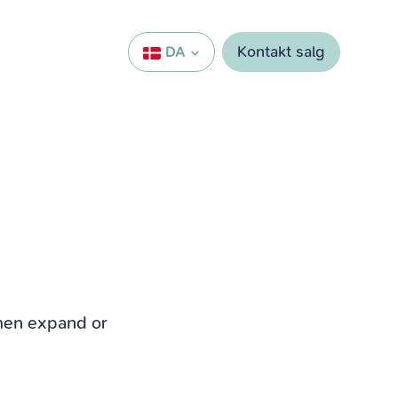
Kontakt salg
DA
then expand or