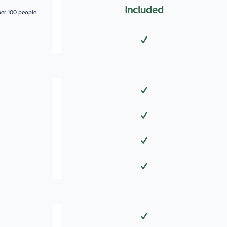
Included
per 100 people
✓
✓
✓
✓
✓
✓