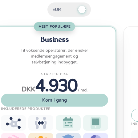
EUR
DKK
MEST POPULÆRE
Business
Til voksende operatører, der ønsker
medlemsengagement og
selvbetjening indbygget.
STARTER FRA
4.930
DKK
/ md.
Kom i gang
INKLUDEREDE PRODUKTER
IN