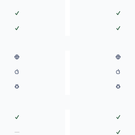
✓
✓
✓
✓
✓
✓
✓
—