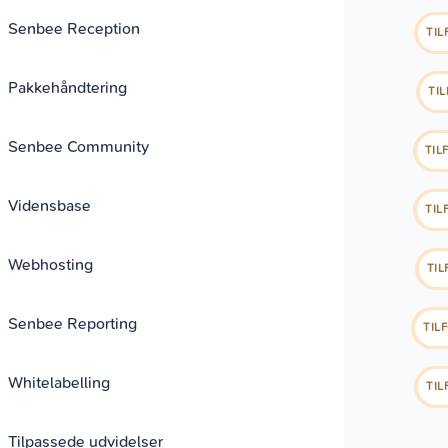
Senbee Reception
TIL
Pakkehåndtering
TI
Senbee Community
TIL
Vidensbase
TIL
Webhosting
TIL
Senbee Reporting
TIL
Whitelabelling
TIL
Tilpassede udvidelser