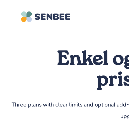
spring
til
SENBEE
indhold
Enkel o
pri
Three plans with clear limits and optional add
upg