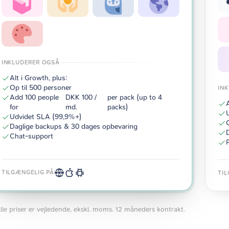
INKLUDERER OGSÅ
Alt i Growth, plus:
Op til 500 personer
IN
Add 100 people
DKK 100 /
per pack (up to 4
for
md.
packs)
Udvidet SLA (99,9%+)
Daglige backups & 30 dages opbevaring
Chat-support
TILGÆNGELIG PÅ
TI
lle priser er vejledende, ekskl. moms. 12 måneders kontrakt.