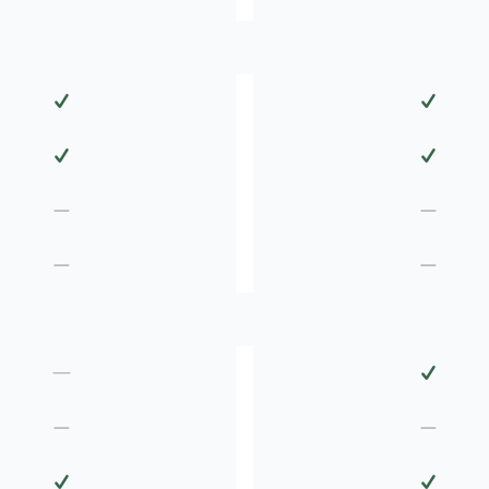
✓
✓
✓
✓
—
—
—
—
✓
—
—
—
✓
✓