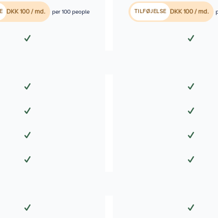
DKK 100 / md.
per 100 people
DKK 100 / md.
E
TILFØJELSE
✓
✓
✓
✓
✓
✓
✓
✓
✓
✓
✓
✓