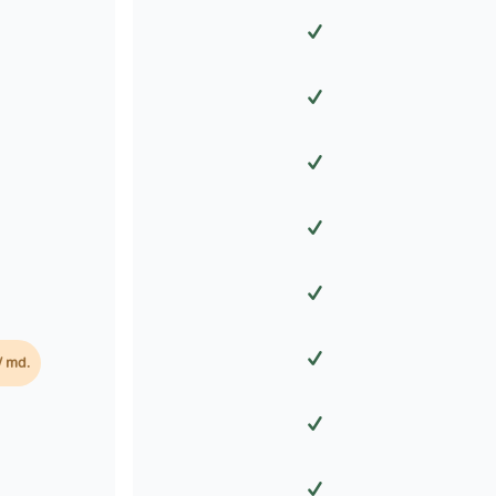
✓
✓
✓
✓
✓
✓
/ md.
✓
✓